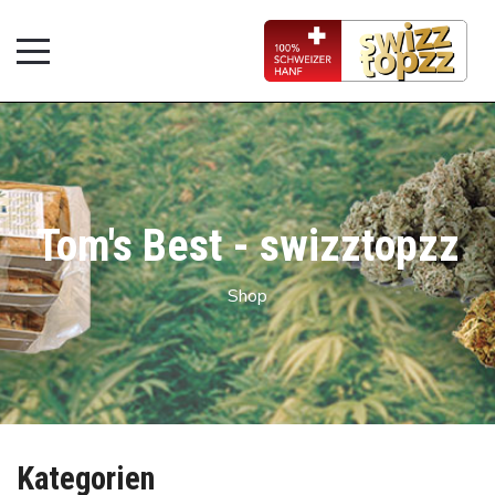
Tom's Best - swizztopzz
Shop
Kategorien