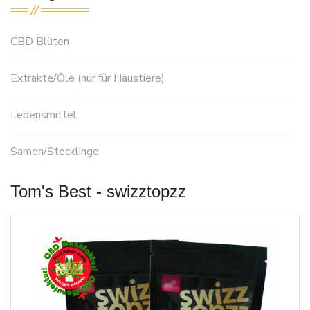
CBD Blüten
Extrakte/Öle (nur für Haustiere)
Lebensmittel
Samen/Stecklinge
Tom's Best - swizztopzz